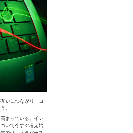
が互いにつながり、コ
いう。
も高まっている。イン
について今すぐ考え始
告書では、メタバース